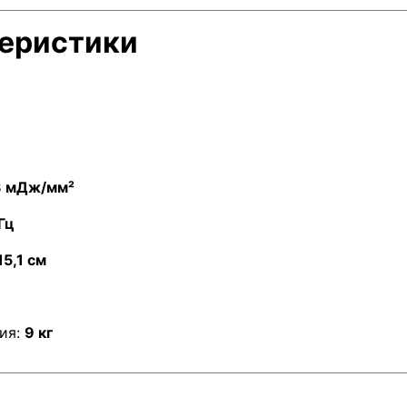
теристики
3 мДж/мм²
Гц
15,1 см
ния:
9 кг