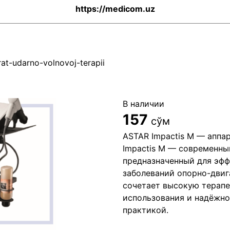
https://medicom.uz
at-udarno-volnovoj-terapii
В наличии
157
сўм
ASTAR Impactis M — аппа
Impactis M — современны
предназначенный для эфф
заболеваний опорно-двиг
сочетает высокую терапе
использования и надёжн
практикой.