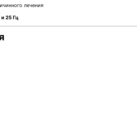
ичинного лечения
 и 25 Гц
я