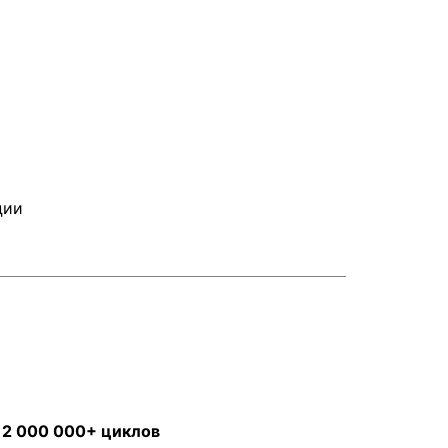
ции
а
2 000 000+ циклов