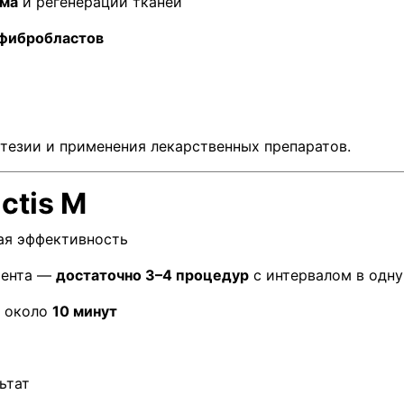
зма
и регенерации тканей
фибробластов
стезии и применения лекарственных препаратов.
ctis M
ая эффективность
иента —
достаточно 3–4 процедур
с интервалом в одну
— около
10 минут
ьтат