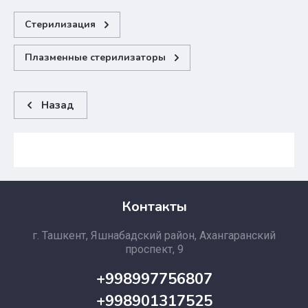
Стерилизация
Плазменные стерилизаторы
Назад
Контакты
г. Ташкент, Яшнабадский район, Ахангаранский
проспект, 9
+998997756807
+998901317525